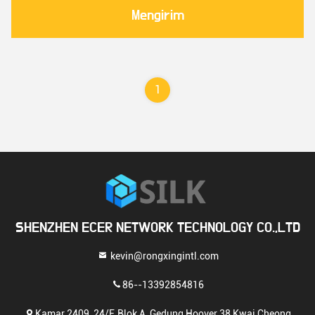
Mengirim
1
SHENZHEN ECER NETWORK TECHNOLOGY CO.,LTD
kevin@rongxingintl.com
86--13392854816
Kamar 2409, 24/F, Blok A, Gedung Hoover 38 Kwai Cheong