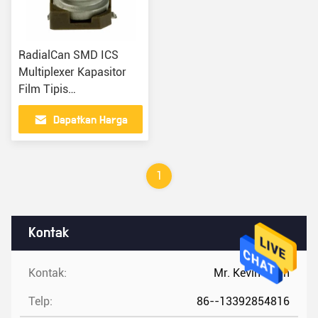
RadialCan SMD ICS
Multiplexer Kapasitor
Film Tipis
UWX1HR33MCL1GB
Dapatkan Harga
Terbaik
1
Kontak
Kontak:
Mr. Kevin Chan
Telp:
86--13392854816