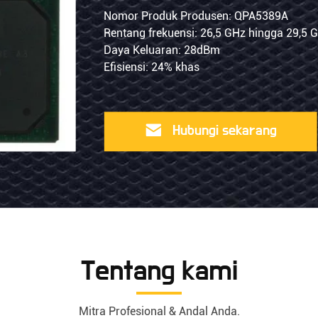
Tinggi
G
DA4100LV
Nomor Produk Produsen: QPA5389A
ipikal 1,6nV/√Hz
Rentang frekuensi: 26,5 GHz hingga 29,5 
QPA5389A
Se
mum 500µV
Daya Keluaran: 28dBm
Untuk
Un
um: 4.5V ke 33V
Efisiensi: 24% khas
Aplikasi
Be
5G
Ap
Hubungi
MmWave
sekarang
Tentang kami
Mitra Profesional & Andal Anda.