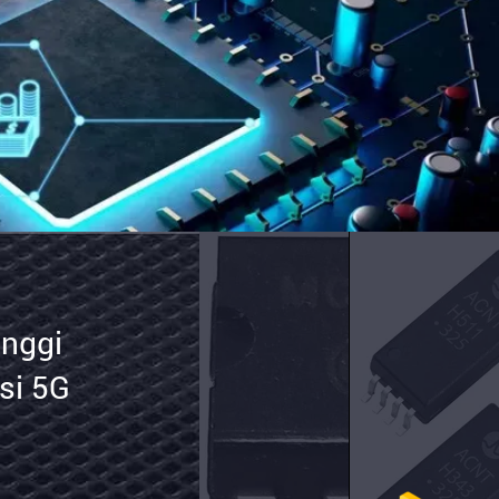
C1458
ip IC
nguat
erasional