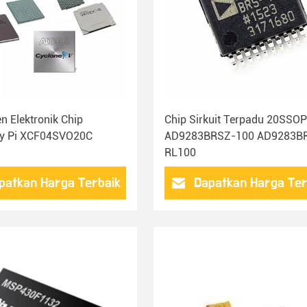
 Elektronik Chip
Chip Sirkuit Terpadu 20SSOP
ry Pi XCF04SVO20C
AD9283BRSZ-100 AD9283B
RL100
patkan Harga Terbaik
Dapatkan Harga Ter