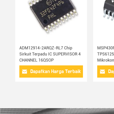
ADM12914-2ARQZ-RL7 Chip
MSP430
Sirkuit Terpadu IC SUPERVISOR 4
TPS6125
CHANNEL 16QSOP
Mikroko
1/NOPB
Dapatkan Harga Terbaik
Da