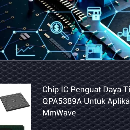
Chip
M
IC
Ch
Penguat
Pe
Daya
Op