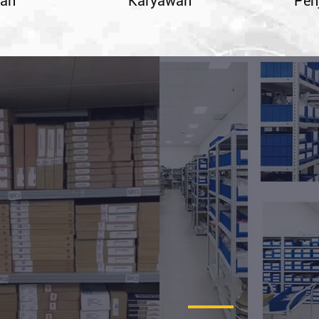
kan
Karyawan
Pen