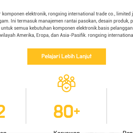
r komponen elektronik, rongxing international trade co., limit
 Ini termasuk manajemen rantai pasokan, desain produk, penguj
ntuk semua kebutuhan komponen elektronik.basis pelanggan b
 wilayah Amerika, Eropa, dan Asia-Pasifik. rongxing international 
Pelajari Lebih Lanjut
2
80
+