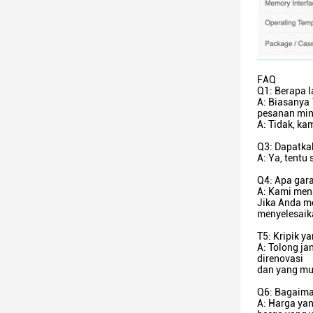
FAQ
Q1: Berapa 
A: Biasanya 
pesanan mi
A: Tidak, ka
Q3: Dapatka
A: Ya, tentu
Q4: Apa gar
A: Kami mena
Jika Anda m
menyelesaik
T5: Kripik y
A: Tolong ja
direnovasi
dan yang mu
Q6: Bagaima
A: Harga yan