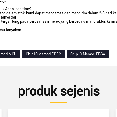
ajar.
duk Anda lead time?
rang dalam stok, kami dapat mengemas dan mengirim dalam 2-3 hari ke
asanya dari
itu tergantung pada perusahaan merek yang berbeda √ manufaktur, kami
kau tanyakan.
emori MCU
Chip IC Memori DDR2
Chip IC Memori FBGA
produk sejenis