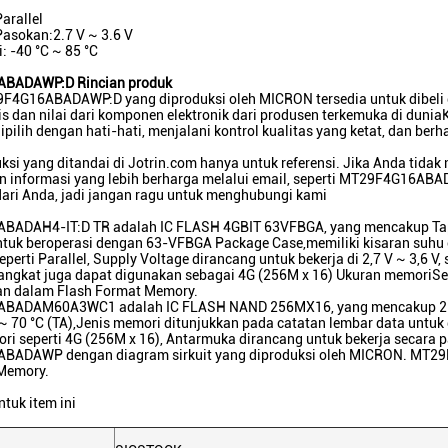
arallel
asokan:2.7 V ~ 3.6 V
: -40 °C ~ 85 °C
BADAWP:D Rincian produk
F4G16ABADAWP:D yang diproduksi oleh MICRON tersedia untuk dibeli di
nis dan nilai dari komponen elektronik dari produsen terkemuka di d
dipilih dengan hati-hati, menjalani kontrol kualitas yang ketat, dan be
ksi yang ditandai di Jotrin.com hanya untuk referensi. Jika Anda tid
 informasi yang lebih berharga melalui email, seperti MT29F4G16AB
ari Anda, jadi jangan ragu untuk menghubungi kami
ADAH4-IT:D TR adalah IC FLASH 4GBIT 63VFBGA, yang mencakup Tape 
tuk beroperasi dengan 63-VFBGA Package Case,memiliki kisaran suhu o
perti Parallel, Supply Voltage dirancang untuk bekerja di 2,7 V ~ 3,6 V
angkat juga dapat digunakan sebagai 4G (256M x 16) Ukuran memoriSel
kan dalam Flash Format Memory.
ADAM60A3WC1 adalah IC FLASH NAND 256MX16, yang mencakup 2.7 V 
 ~ 70 °C (TA),Jenis memori ditunjukkan pada catatan lembar data unt
i seperti 4G (256M x 16), Antarmuka dirancang untuk bekerja secara p
ADAWP dengan diagram sirkuit yang diproduksi oleh MICRON. MT2
 Memory.
ntuk item ini