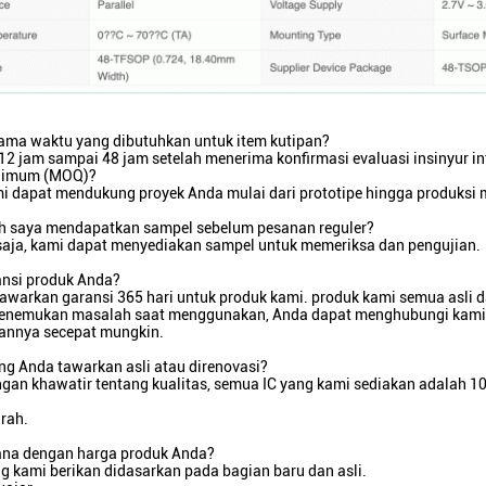
lama waktu yang dibutuhkan untuk item kutipan?
12 jam sampai 48 jam setelah menerima konfirmasi evaluasi insinyur i
nimum (MOQ)?
mi dapat mendukung proyek Anda mulai dari prototipe hingga produksi 
h saya mendapatkan sampel sebelum pesanan reguler?
 saja, kami dapat menyediakan sampel untuk memeriksa dan pengujian.
ansi produk Anda?
warkan garansi 365 hari untuk produk kami. produk kami semua asli d
enemukan masalah saat menggunakan, Anda dapat menghubungi kami 
annya secepat mungkin.
ang Anda tawarkan asli atau direnovasi?
ngan khawatir tentang kualitas, semua IC yang kami sediakan adalah 10
rah.
na dengan harga produk Anda?
g kami berikan didasarkan pada bagian baru dan asli.