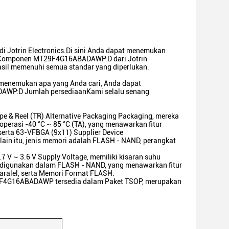
 Jotrin Electronics.Di sini Anda dapat menemukan
uniaKomponen MT29F4G16ABADAWP:D dari Jotrin
rhasil memenuhi semua standar yang diperlukan.
ak menemukan apa yang Anda cari, Anda dapat
ADAWP:D Jumlah persediaanKami selalu senang
& Reel (TR) Alternative Packaging Packaging, mereka
perasi -40 °C ~ 85 °C (TA), yang menawarkan fitur
, serta 63-VFBGA (9x11) Supplier Device
ain itu, jenis memori adalah FLASH - NAND, perangkat
~ 3.6 V Supply Voltage, memiliki kisaran suhu
uk digunakan dalam FLASH - NAND, yang menawarkan fitur
aralel, serta Memori Format FLASH.
9F4G16ABADAWP tersedia dalam Paket TSOP, merupakan