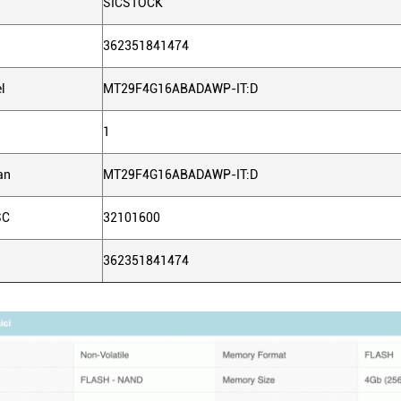
SICSTOCK
362351841474
l
MT29F4G16ABADAWP-IT:D
1
an
MT29F4G16ABADAWP-IT:D
SC
32101600
362351841474