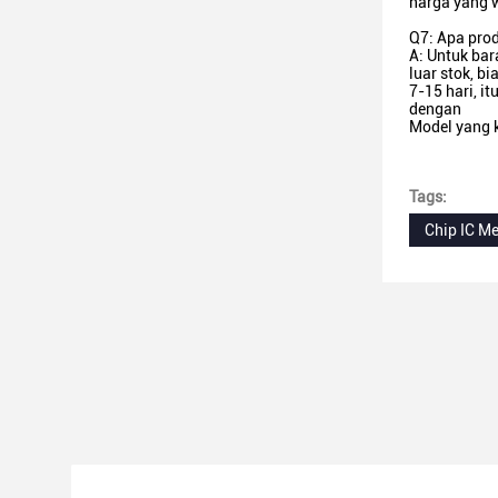
harga yang w
Q7: Apa pro
A: Untuk ba
luar stok, bi
7-15 hari, 
dengan
Model yang 
Tags:
Chip IC M