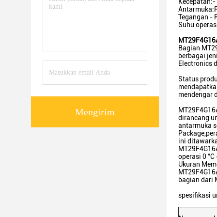
Kecepatan:-
Antarmuka:P
Tegangan - P
Suhu operasi
MT29F4G16A
Bagian MT29
berbagai je
Electronics 
Status produ
mendapatkan
mendengar d
MT29F4G16AB
Mengirim
dirancang un
antarmuka se
Package,per
ini ditawar
MT29F4G16AB
operasi 0 °C
Ukuran Memor
MT29F4G16AB
bagian dari
spesifikasi u