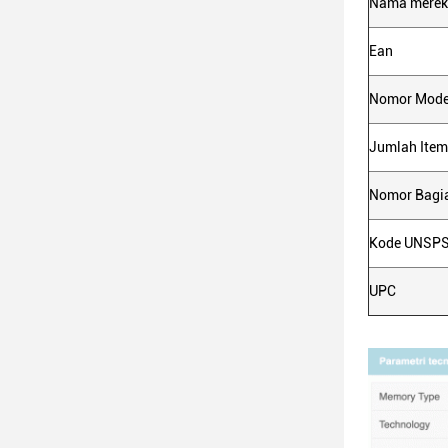
Nama merek
Ean
Nomor Mode
Jumlah Item
Nomor Bagi
Kode UNSP
UPC