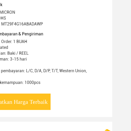
uk
 MICRON
ROHS
l: MT29F4G16ABADAWP
mbayaran & Pengiriman
 Order: 1 BUAH
iated
an: Baki / REEL
man: 3-15 hari
 pembayaran: L/C, D/A, D/P, T/T, Western Union,
 kemampuan: 1000pcs
atkan Harga Terbaik