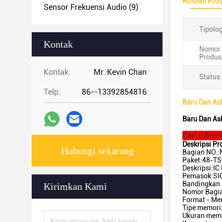
Rincian Pro
Sensor Frekuensi Audio
(9)
Tipolog
Kontak
Nomor 
Produs
Kontak:
Mr. Kevin Chan
Status
Telp:
86--13392854816
Baru Dan A
Baru Dan A
Cari informa
Deskripsi Pr
Hubungi sekarang
Bagian NO.
Paket:48-TS
Deskripsi:I
Pemasok:S
Bandingkan 
Kirimkan Kami
Nomor Bagi
Format - Me
Tipe memori
Ukuran memo