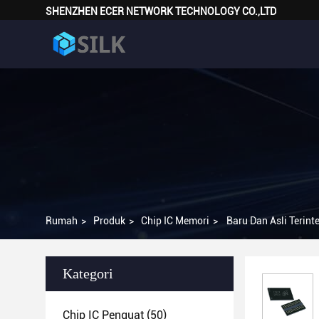
SHENZHEN ECER NETWORK TECHNOLOGY CO.,LTD
Rumah
>
Produk
>
Chip IC Memori
>
Baru Dan Asli Ter
Kategori
Chip IC Penguat
(50)