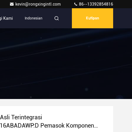
kevin@rongxingintl.com
86--13392854816
i Kami
Indonesian
Kutipan
Asli Terintegrasi
16ABADAWP:D Pemasok Komponen