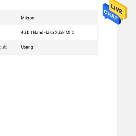
Mikron
4G bit NandFlash 2Gx8 MLC
duk:
Usang