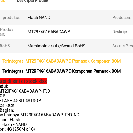
duk
Deskripsi Produk
i produksi:
Flash NAND
Produsen:
Produk
MT29F4G16ABADAWP
Deskripsi:
en:
 RoHS:
Memimpin gratis/Sesuai RoHS
Status Pro
sli Terintegrasi MT29F4G16ABADAWP:D Pemasok Komponen BOM
sli Terintegrasi MT29F4G16ABADAWP:D Komponen Pemasok BOM
si di sini di stock.xlsx
oduk
:MT29F4G16ABADAWP-IT:D
OP I
C FLASH 4GBIT 48TSOP
ICSTOCK
Bagian:
an Lainnya:MT29F4G16ABADAWP-IT:D-ND
mori: Flash
: Flash - NAND
ri: 4G (256M x 16)