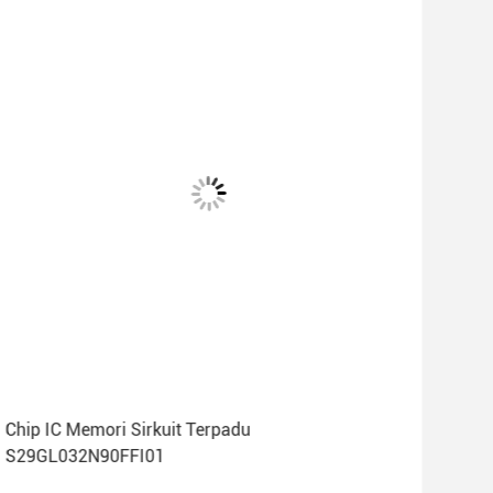
Chip IC Memori Sirkuit Terpadu
S29
S29GL032N90FFI01
Ter