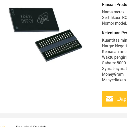
BOM
Rincian Prod
Nama merek:
Sertifikasi: 
Nomor mode
Ketentuan Pe
Kuantitas min
Harga: Negot
Kemasan rinci
Waktu pengiri
Saham: 8000
Syarat-syarat
MoneyGram
Menyediakan
Dap