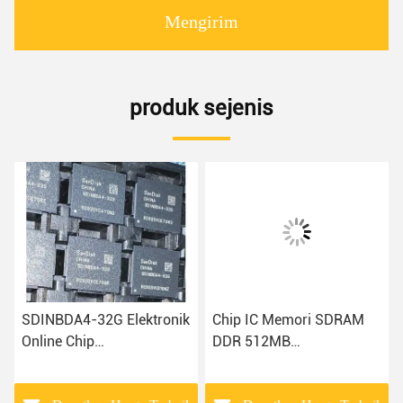
Mengirim
produk sejenis
SDINBDA4-32G Elektronik
Chip IC Memori SDRAM
Online Chip
DDR 512MB
Mikrokontroler Komponen
MT29RZ4B4DZZNGPL-
IC Elektronik
18WE.4