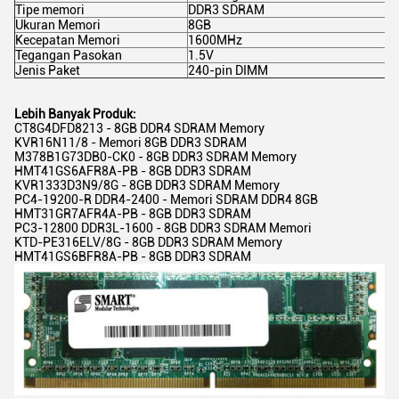
Tipe memori
DDR3 SDRAM
Ukuran Memori
8GB
Kecepatan Memori
1600MHz
Tegangan Pasokan
1.5V
Jenis Paket
240-pin DIMM
Lebih Banyak Produk:
CT8G4DFD8213 - 8GB DDR4 SDRAM Memory
KVR16N11/8 - Memori 8GB DDR3 SDRAM
M378B1G73DB0-CK0 - 8GB DDR3 SDRAM Memory
HMT41GS6AFR8A-PB - 8GB DDR3 SDRAM
KVR1333D3N9/8G - 8GB DDR3 SDRAM Memory
PC4-19200-R DDR4-2400 - Memori SDRAM DDR4 8GB
HMT31GR7AFR4A-PB - 8GB DDR3 SDRAM
PC3-12800 DDR3L-1600 - 8GB DDR3 SDRAM Memori
KTD-PE316ELV/8G - 8GB DDR3 SDRAM Memory
HMT41GS6BFR8A-PB - 8GB DDR3 SDRAM