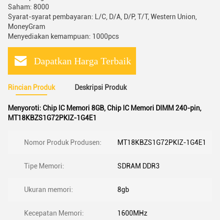
Saham: 8000
Syarat-syarat pembayaran: L/C, D/A, D/P, T/T, Western Union,
MoneyGram
Menyediakan kemampuan: 1000pcs
Dapatkan Harga Terbaik
Rincian Produk
Deskripsi Produk
Menyoroti:
Chip IC Memori 8GB
,
Chip IC Memori DIMM 240-pin
,
MT18KBZS1G72PKIZ-1G4E1
Nomor Produk Produsen:
MT18KBZS1G72PKIZ-1G4E1
Tipe Memori:
SDRAM DDR3
Ukuran memori:
8gb
Kecepatan Memori:
1600MHz