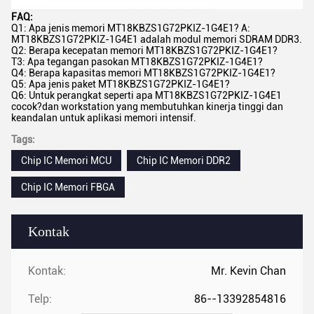
FAQ:
Q1: Apa jenis memori MT18KBZS1G72PKIZ-1G4E1? A:
MT18KBZS1G72PKIZ-1G4E1 adalah modul memori SDRAM DDR3.
Q2: Berapa kecepatan memori MT18KBZS1G72PKIZ-1G4E1?
T3: Apa tegangan pasokan MT18KBZS1G72PKIZ-1G4E1?
Q4: Berapa kapasitas memori MT18KBZS1G72PKIZ-1G4E1?
Q5: Apa jenis paket MT18KBZS1G72PKIZ-1G4E1?
Q6: Untuk perangkat seperti apa MT18KBZS1G72PKIZ-1G4E1
cocok?dan workstation yang membutuhkan kinerja tinggi dan
keandalan untuk aplikasi memori intensif.
Tags:
Chip IC Memori MCU
Chip IC Memori DDR2
Chip IC Memori FBGA
Kontak
Kontak:
Mr. Kevin Chan
Telp:
86--13392854816