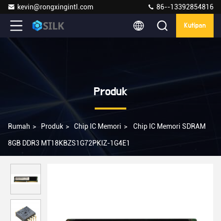
kevin@rongxingintl.com
86--13392854816
Kutipan
Produk
Rumah
>
Produk
>
Chip IC Memori
>
Chip IC Memori SDRAM
8GB DDR3 MT18KBZS1G72PKIZ-1G4E1