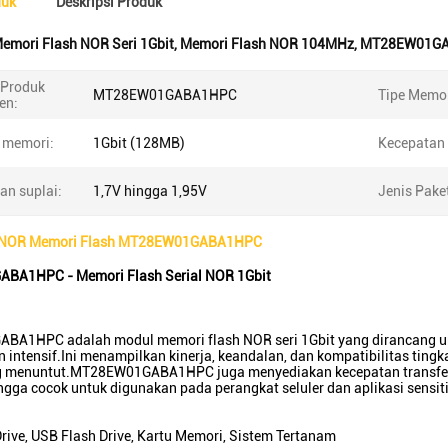
duk
Deskripsi Produk
emori Flash NOR Seri 1Gbit
,
Memori Flash NOR 104MHz
,
MT28EW01G
Produk
MT28EW01GABA1HPC
Tipe Memor
en:
 memori:
1Gbit (128MB)
Kecepatan
an suplai:
1,7V hingga 1,95V
Jenis Pake
al NOR Memori Flash MT28EW01GABA1HPC
BA1HPC - Memori Flash Serial NOR 1Gbit
A1HPC adalah modul memori flash NOR seri 1Gbit yang dirancang un
intensif.Ini menampilkan kinerja, keandalan, dan kompatibilitas tingka
 menuntut.MT28EW01GABA1HPC juga menyediakan kecepatan transfer 
ngga cocok untuk digunakan pada perangkat seluler dan aplikasi sensiti
Drive, USB Flash Drive, Kartu Memori, Sistem Tertanam