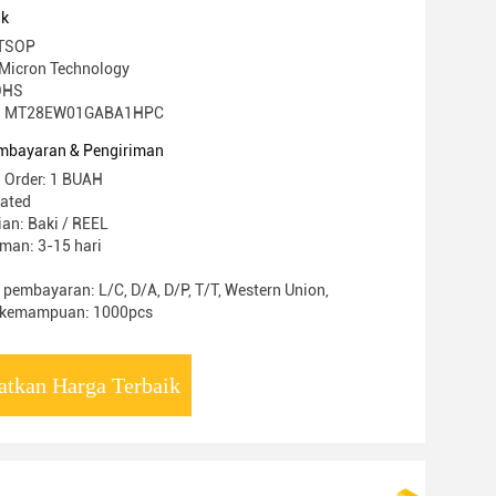
uk
 TSOP
Micron Technology
ROHS
l: MT28EW01GABA1HPC
mbayaran & Pengiriman
 Order: 1 BUAH
iated
an: Baki / REEL
man: 3-15 hari
 pembayaran: L/C, D/A, D/P, T/T, Western Union,
 kemampuan: 1000pcs
atkan Harga Terbaik