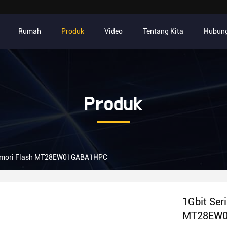
Rumah
Produk
Video
Tentang Kita
Hubung
Produk
Memori Flash MT28EW01GABA1HPC
1Gbit Ser
MT28EW