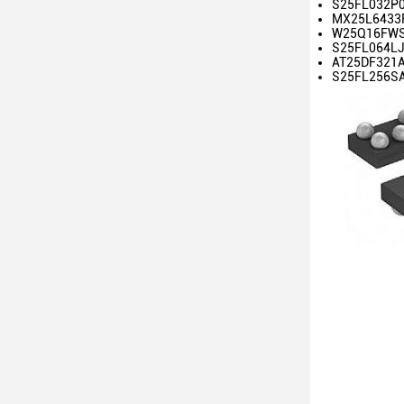
S25FL032P0X
MX25L6433FZ
W25Q16FWSSI
S25FL064LJP
AT25DF321A-
S25FL256SAG