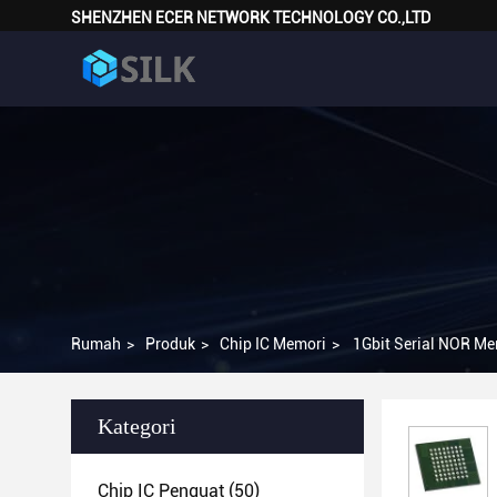
SHENZHEN ECER NETWORK TECHNOLOGY CO.,LTD
Rumah
>
Produk
>
Chip IC Memori
>
1Gbit Serial NOR 
Kategori
Chip IC Penguat
(50)