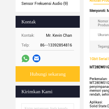
Rincian Pro
Sensor Frekuensi Audio
(9)
Menyoroti:
M
Kontak
Nomor 
Produs
Ukuran
Kontak:
Mr. Kevin Chan
Telp:
86--13392854816
Tegang
1Gbit Seri
MT28EW01GA
Hubungi sekarang
Perkenalan:
MT28EW01GAB
penyimpanan 
memori yang
Kirimkan Kami
rendah, sehi
Aplikasi:
Solid State 