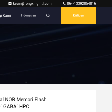
kevin@rongxingintl.com
86--13392854816
i Kami
Indonesian
Kutipan
ial NOR Memori Flash
01GABA1HPC