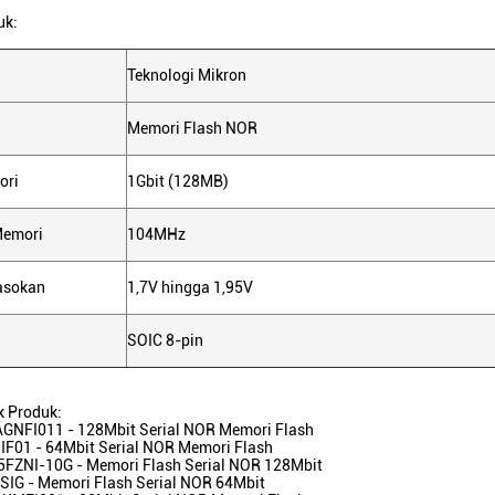
uk:
Teknologi Mikron
Memori Flash NOR
ori
1Gbit (128MB)
Memori
104MHz
asokan
1,7V hingga 1,95V
SOIC 8-pin
k Produk:
NFI011 - 128Mbit Serial NOR Memori Flash
F01 - 64Mbit Serial NOR Memori Flash
ZNI-10G - Memori Flash Serial NOR 128Mbit
G - Memori Flash Serial NOR 64Mbit