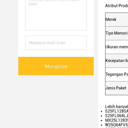
Atribut Prod
Merek
Tipe Memori
Ukuran mem
Kecepatan 
Mengirim
Tegangan P
Jenis Paket
Lebih banya
S25FL128SAG
S25FL064LJI
MX25L12835F
W25Q64FVSSI