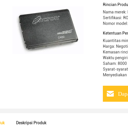
Rincian Prod
Nama merek: 
Sertifikasi: 
Nomor model
Ketentuan Pe
Kuantitas min
Harga: Negot
Kemasan rinci
Waktu pengiri
Saham: 8000
Syarat-syarat
Menyediakan
Dap
duk
Deskripsi Produk