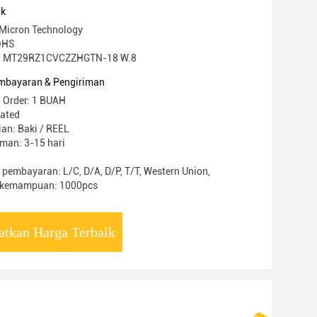
uk
Micron Technology
ROHS
: MT29RZ1CVCZZHGTN-18 W.8
mbayaran & Pengiriman
 Order: 1 BUAH
iated
an: Baki / REEL
man: 3-15 hari
 pembayaran: L/C, D/A, D/P, T/T, Western Union,
 kemampuan: 1000pcs
atkan Harga Terbaik