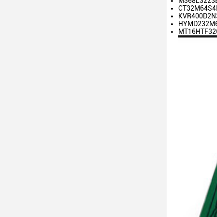
M368L3223
CT32M64S4
KVR400D2N3
HYMD232M6
MT16HTF326