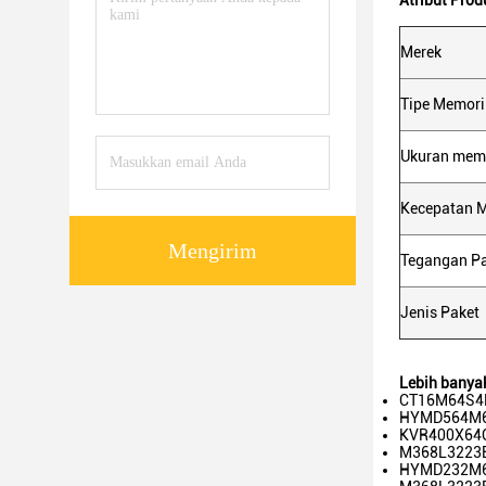
Atribut Prod
Merek
Tipe Memori
Ukuran mem
Kecepatan 
Mengirim
Tegangan P
Jenis Paket
Lebih banya
CT16M64S4
HYMD564M6
KVR400X64C
M368L3223
HYMD232M6