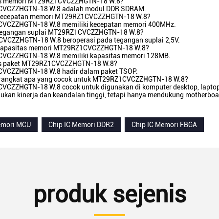
nis memori MT29RZ1CVCZZHGTN-18 W.8?
CVCZZHGTN-18 W.8 adalah modul DDR SDRAM.
 kecepatan memori MT29RZ1CVCZZHGTN-18 W.8?
CVCZZHGTN-18 W.8 memiliki kecepatan memori 400MHz.
 tegangan suplai MT29RZ1CVCZZHGTN-18 W.8?
VCZZHGTN-18 W.8 beroperasi pada tegangan suplai 2,5V.
 kapasitas memori MT29RZ1CVCZZHGTN-18 W.8?
VCZZHGTN-18 W.8 memiliki kapasitas memori 128MB.
is paket MT29RZ1CVCZZHGTN-18 W.8?
VCZZHGTN-18 W.8 hadir dalam paket TSOP.
erangkat apa yang cocok untuk MT29RZ1CVCZZHGTN-18 W.8?
CZZHGTN-18 W.8 cocok untuk digunakan di komputer desktop, laptop, p
ukan kinerja dan keandalan tinggi, tetapi hanya mendukung motherb
emori MCU
Chip IC Memori DDR2
Chip IC Memori FBGA
produk sejenis