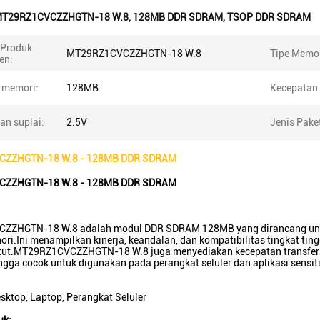
T29RZ1CVCZZHGTN-18 W.8
,
128MB DDR SDRAM
,
TSOP DDR SDRAM
Produk
MT29RZ1CVCZZHGTN-18 W.8
Tipe Memor
en:
 memori:
128MB
Kecepatan
an suplai:
2.5V
Jenis Pake
ZZHGTN-18 W.8 - 128MB DDR SDRAM
ZZHGTN-18 W.8 - 128MB DDR SDRAM
ZHGTN-18 W.8 adalah modul DDR SDRAM 128MB yang dirancang untuk
ori.Ini menampilkan kinerja, keandalan, dan kompatibilitas tingkat tin
ut.MT29RZ1CVCZZHGTN-18 W.8 juga menyediakan kecepatan transfer d
ngga cocok untuk digunakan pada perangkat seluler dan aplikasi sensiti
ktop, Laptop, Perangkat Seluler