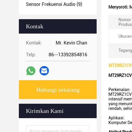
Sensor Frekuensi Audio
(9)
Menyoroti:
M
Nomor 
Produs
Kontak
Ukuran
Kontak:
Mr. Kevin Chan
Tegang
Telp:
86--13392854816
MT29RZ1CVC
MT29RZ1CVC
Hubungi sekarang
Perkenalan:
MT29RZ1CVCZ
intensif mem
yang menunt
rendah, sehi
Kirimkan Kami
Aplikasi:
Komputer Des