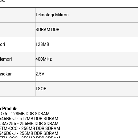
uk:
Teknologi Mikron
SDRAM DDR
ori
128MB
Memori
400MHz
asokan
2.5V
TSOP
k Produk:
D75 - 128MB DDR SDRAM
46B6-J - 512MB DDR SDRAM
3A/256 - 256MB DDR SDRAM
ETM-CCC - 256MB DDR SDRAM
46D6-J - 256MB DDR SDRAM