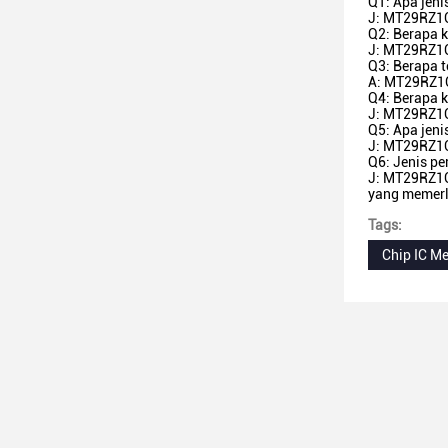
Q1: Apa je
J: MT29RZ1
Q2: Berapa
J: MT29RZ1
Q3: Berapa
A: MT29RZ1C
Q4: Berapa
J: MT29RZ1C
Q5: Apa jen
J: MT29RZ1C
Q6: Jenis p
J: MT29RZ1CV
yang memerl
Tags:
Chip IC M