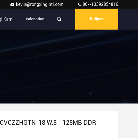
kevin@rongxingintl.com
86--13392854816
i Kami
Indonesian
Kutipan
CVCZZHGTN-18 W.8 - 128MB DDR