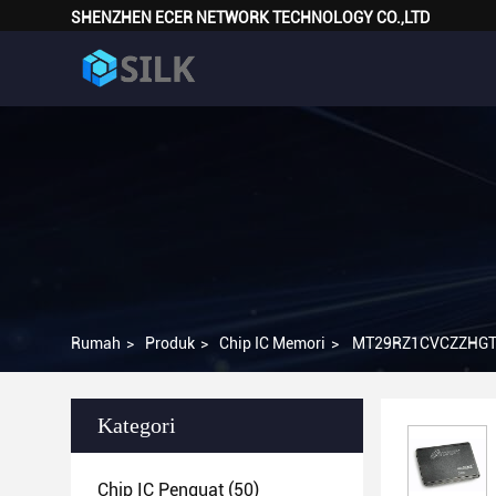
SHENZHEN ECER NETWORK TECHNOLOGY CO.,LTD
Rumah
>
Produk
>
Chip IC Memori
>
MT29RZ1CVCZZHGTN
Kategori
Chip IC Penguat
(50)