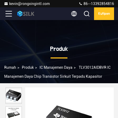
kevin@rongxingintl.com
86--13392854816
Kutipan
Produk
Rumah
>
Produk
>
IC Manajemen Daya
>
TLV3012AIDBVR IC
Manajemen Daya Chip Transistor Sirkuit Terpadu Kapasitor