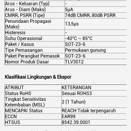
Arus - Keluaran (Typ)
-
Arus - Diam (Maks)
5µA
CMRR, PSRR (Tipe)
74dB CMRR, 80dB PSRR
Penundaan Propagasi
13,5µs
(Maks)
Histeresis
-
Suhu Operasional
-40°C ~ 85°C
Paket / Kasus
SOT-23-6
Tipe Pemasangan
Permukaan gunung
Paket Perangkat Pemasok
SOT-23-6
Nomor Produk Dasar
TLV3012
Klasifikasi Lingkungan & Ekspor
ATRIBUT
KETERANGAN
Status RoHS
Sesuai ROHS3
Tingkat Sensitivitas
2 (1 Tahun)
Kelembaban (MSL)
MENCAPAI Status
REACH Tidak terpengaruh
ECCN
EAR99
HTSUS
8542.39.0001