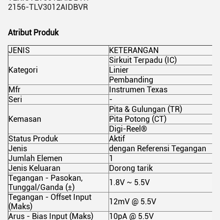
2156-TLV3012AIDBVR
Atribut Produk
JENIS
KETERANGAN
Sirkuit Terpadu (IC)
Kategori
Linier
Pembanding
Mfr
Instrumen Texas
Seri
-
Pita & Gulungan (TR)
Kemasan
Pita Potong (CT)
Digi-Reel®
Status Produk
Aktif
Jenis
dengan Referensi Tegangan
Jumlah Elemen
1
Jenis Keluaran
Dorong tarik
Tegangan - Pasokan,
1.8V ~ 5.5V
Tunggal/Ganda (±)
Tegangan - Offset Input
12mV @ 5.5V
(Maks)
Arus - Bias Input (Maks)
10pA @ 5.5V