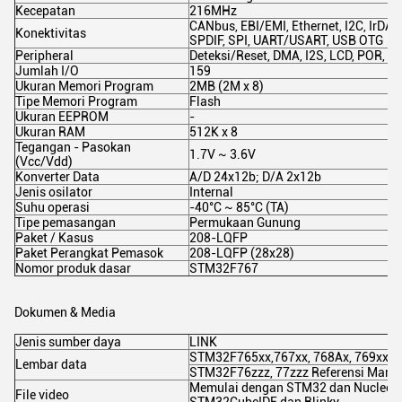
Kecepatan
216MHz
CANbus, EBI/EMI, Ethernet, I2C, IrDA
Konektivitas
SPDIF, SPI, UART/USART, USB OTG
Peripheral
Deteksi/Reset, DMA, I2S, LCD, POR, 
Jumlah I/O
159
Ukuran Memori Program
2MB (2M x 8)
Tipe Memori Program
Flash
Ukuran EEPROM
-
Ukuran RAM
512K x 8
Tegangan - Pasokan
1.7V ~ 3.6V
(Vcc/Vdd)
Konverter Data
A/D 24x12b; D/A 2x12b
Jenis osilator
Internal
Suhu operasi
-40°C ~ 85°C (TA)
Tipe pemasangan
Permukaan Gunung
Paket / Kasus
208-LQFP
Paket Perangkat Pemasok
208-LQFP (28x28)
Nomor produk dasar
STM32F767
Dokumen & Media
Jenis sumber daya
LINK
STM32F765xx,767xx, 768Ax, 769xx
Lembar data
STM32F76zzz, 77zzz Referensi Manu
Memulai dengan STM32 dan Nucleo B
File video