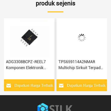
produk sejenis
ADG3308BCPZ-REEL7
TPS659114A2NMAR
Komponen Elektronik
Multichip Sirkuit Terpadu
ADA4084-2ARMZ-R7
Komponen Elektronik Chip
AD7810YR
IC
ADUM4400CRIZ Chip Ic
k
Dapatkan Harga Terbaik
Dapatkan Harga Terbaik