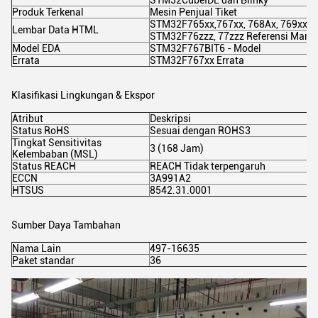
STM32CubeIDE dan Blinky
Produk Terkenal
Mesin Penjual Tiket
STM32F765xx,767xx, 768Ax, 769xx
Lembar Data HTML
STM32F76zzz, 77zzz Referensi Manu
Model EDA
STM32F767BIT6 - Model
Errata
STM32F767xx Errata
Klasifikasi Lingkungan & Ekspor
Atribut
Deskripsi
Status RoHS
Sesuai dengan ROHS3
Tingkat Sensitivitas
3 (168 Jam)
Kelembaban (MSL)
Status REACH
REACH Tidak terpengaruh
ECCN
3A991A2
HTSUS
8542.31.0001
Sumber Daya Tambahan
Nama Lain
497-16635
Paket standar
36