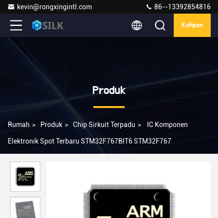
kevin@rongxingintl.com
86--13392854816
Kutipan
Produk
Rumah
>
Produk
>
Chip Sirkuit Terpadu
>
IC Komponen
Elektronik Spot Terbaru STM32F767BIT6 STM32F767