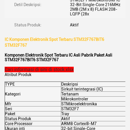
STM32F7 Mikrokontroler IC
Detil Deskripsi:
32-Bit Single-Core 216MHz
2MB (2M x 8) FLASH 208-
LQFP (28x
Status Produk:
Aktif
IC Komponen Elektronik Spot Terbaru STM32F767BIT6
STM32F767
Komponen Elektronik Spot Terbaru IC Asli Pabrik Paket Asli
STM32F767BIT6 STM32F767
Cari informasi di sini di stock.xlsx
Atribut Produk
TYPE
Deskripsi
Sirkuit terintegrasi (IC)
Kategori
Tertanam
Mikrokontroler
Mfr
STMikroelektronika
Seri
STM32F7
Paket
Tray
Status Produk
Aktif
Core Processor
ARM® Cortex®-M7
Ukuran inti
32-bit Single-Core