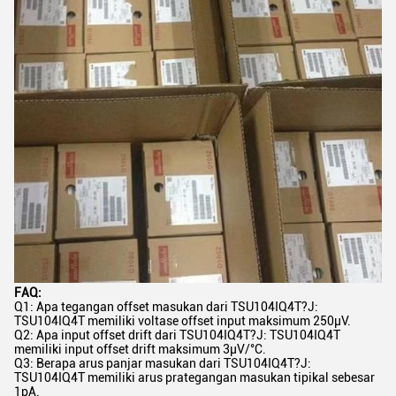
FAQ:
Q1: Apa tegangan offset masukan dari TSU104IQ4T?J:
TSU104IQ4T memiliki voltase offset input maksimum 250µV.
Q2: Apa input offset drift dari TSU104IQ4T?J: TSU104IQ4T
memiliki input offset drift maksimum 3µV/°C.
Q3: Berapa arus panjar masukan dari TSU104IQ4T?J:
TSU104IQ4T memiliki arus prategangan masukan tipikal sebesar
1pA.