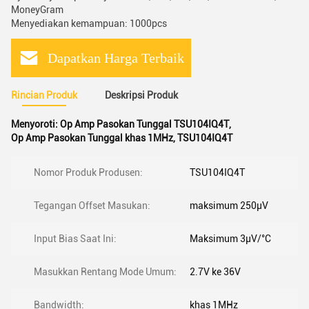
MoneyGram
Menyediakan kemampuan: 1000pcs
Dapatkan Harga Terbaik
Rincian Produk
Deskripsi Produk
Menyoroti:
Op Amp Pasokan Tunggal TSU104IQ4T
,
Op Amp Pasokan Tunggal khas 1MHz
,
TSU104IQ4T
Nomor Produk Produsen:
TSU104IQ4T
Tegangan Offset Masukan:
maksimum 250µV
Input Bias Saat Ini:
Maksimum 3µV/°C
Masukkan Rentang Mode Umum:
2.7V ke 36V
Bandwidth:
khas 1MHz