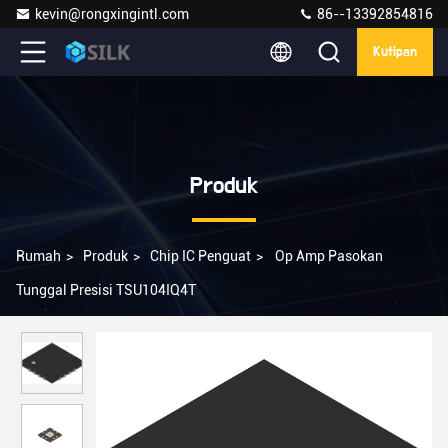
kevin@rongxingintl.com
86--13392854816
Kutipan
Produk
Rumah
>
Produk
>
Chip IC Penguat
>
Op Amp Pasokan
Tunggal Presisi TSU104IQ4T