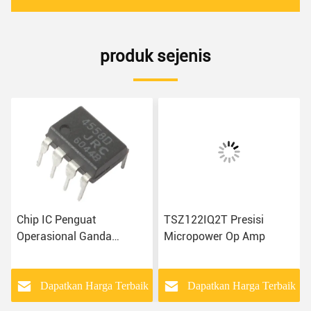
produk sejenis
Chip IC Penguat
TSZ122IQ2T Presisi
Operasional Ganda
Micropower Op Amp
LM4558 Untuk Berbagai
Aplikasi Audio
k
Dapatkan Harga Terbaik
Dapatkan Harga Terbaik