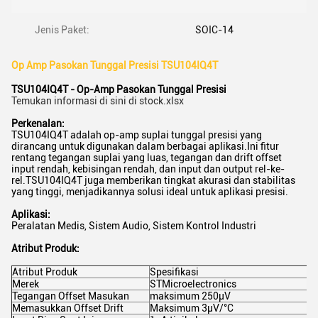
Jenis Paket:
SOIC-14
Op Amp Pasokan Tunggal Presisi TSU104IQ4T
TSU104IQ4T - Op-Amp Pasokan Tunggal Presisi
Temukan informasi di sini di stock.xlsx
Perkenalan:
TSU104IQ4T adalah op-amp suplai tunggal presisi yang
dirancang untuk digunakan dalam berbagai aplikasi.Ini fitur
rentang tegangan suplai yang luas, tegangan dan drift offset
input rendah, kebisingan rendah, dan input dan output rel-ke-
rel.TSU104IQ4T juga memberikan tingkat akurasi dan stabilitas
yang tinggi, menjadikannya solusi ideal untuk aplikasi presisi.
Aplikasi:
Peralatan Medis, Sistem Audio, Sistem Kontrol Industri
Atribut Produk:
Atribut Produk
Spesifikasi
Merek
STMicroelectronics
Tegangan Offset Masukan
maksimum 250µV
Memasukkan Offset Drift
Maksimum 3µV/°C