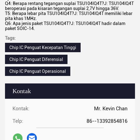
Q4: Berapa rentang tegangan suplai TSU104IQ4T?J: TSU104IQ4T
beroperasi pada kisaran tegangan suplai 2,7V hingga 36V.
T5: Berapa lebar pita TSU104IQ4T?J: TSU104IQ4T memiliki lebar
pita khas 1MHz.
Q6: Apa jenis paket TSU104IQ4T?J: TSU104IQ4T hadir dalam
paket SOIC-14.
Tags:
Chip IC Penguat Kecepatan Tinggi
Chip IC Penguat Diferensial
Chip IC Penguat Operasional
Kontak
Kontak:
Mr. Kevin Chan
Telp:
86--13392854816