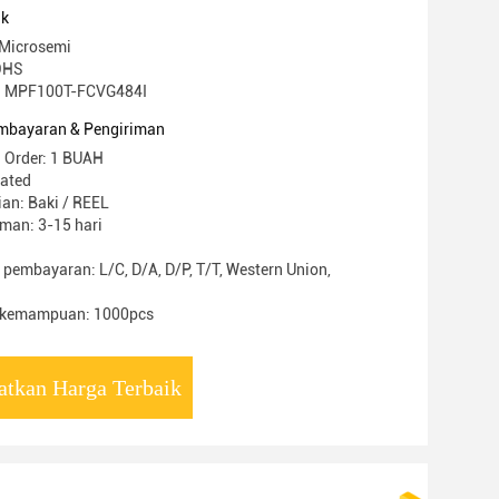
a
uk
Microsemi
ROHS
: MPF100T-FCVG484I
mbayaran & Pengiriman
 Order: 1 BUAH
iated
an: Baki / REEL
man: 3-15 hari
 pembayaran: L/C, D/A, D/P, T/T, Western Union,
 kemampuan: 1000pcs
atkan Harga Terbaik