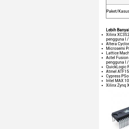
Paket/Kasu
Lebih Banya
Xilinx XC3S2
pengguna I /
Altera Cyclo
Microsemi P
Lattice Mach
Actel Fusion
pengguna I /
QuickLogic P
Atmel ATF150
Cypress PSo
Intel MAX 10
Xilinx Zynq