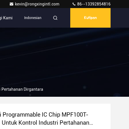
kevin@rongxingintl.com
86--13392854816
i Kami
Indonesian
Kutipan
 Pertahanan Dirgantara
i Programmable IC Chip MPF100T-
Untuk Kontrol Industri Pertahanan