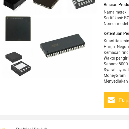
Dirgantar
Rincian Prod
Nama merek: 
Sertifikasi: 
Nomor model
Ketentuan Pe
Kuantitas min
Harga: Negot
Kemasan rinci
Waktu pengiri
Saham: 8000
Syarat-syarat
MoneyGram
Menyediakan
Dap