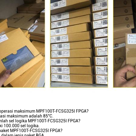
u operasi maksimum MPF100T-FCSG325I FPGA?
rasi maksimum adalah 85°C.
umlah sel logika MPF100T-FCSG325I FPGA?
ki 100.000 sel logika.
s paket MPF100T-FCSG325I FPGA?
g dalam jenis paket BGA.