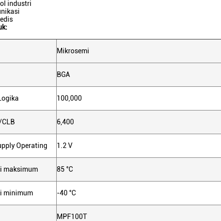
ol industri
nikasi
edis
uk:
Mikrosemi
BGA
Logika
100,000
/CLB
6,400
pply Operating
1.2 V
si maksimum
85 °C
si minimum
-40 °C
MPF100T