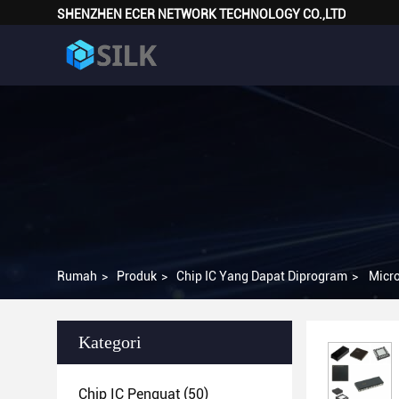
SHENZHEN ECER NETWORK TECHNOLOGY CO.,LTD
Rumah
>
Produk
>
Chip IC Yang Dapat Diprogram
>
Micr
Kategori
Chip IC Penguat
(50)