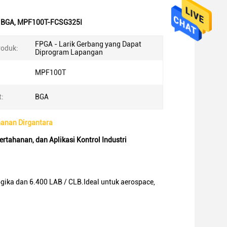
m BGA
,
MPF100T-FCSG325I
FPGA - Larik Gerbang yang Dapat
roduk:
Diprogram Lapangan
MPF100T
t:
BGA
hanan Dirgantara
tahanan, dan Aplikasi Kontrol Industri
ika dan 6.400 LAB / CLB.Ideal untuk aerospace,