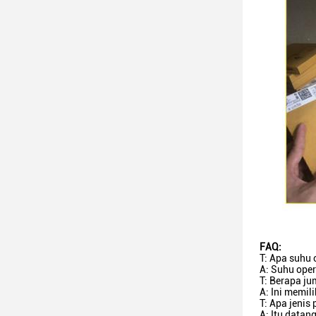
FAQ:
T: Apa suh
A: Suhu ope
T: Berapa j
A: Ini memili
T: Apa jeni
A: Itu datan