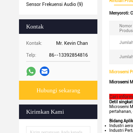
Rincian Pro
Sensor Frekuensi Audio
(9)
Menyoroti:
C
Kontak
Nomor 
Produs
Jumlah
Kontak:
Mr. Kevin Chan
Telp:
86--13392854816
Jumlah
Microsemi P
Microsemi MP
Hubungi sekarang
Cari informa
Detil singkat
Microsemi M
Kirimkan Kami
pertahanan, 
Bidang Aplik
Industri aer
Industri Per