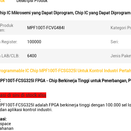
duk
Deskripsi Produk
hip IC Mikrosemi yang Dapat Diprogram
,
Chip IC yang Dapat Diprogra
Produk
MPF100T-FCVG484I
Kategori P
en:
 Register:
100000
Seri:
 LAB/CLB:
6400
Jenis Pake
rogrammable IC Chip MPF100T-FCSG325I Untuk Kontrol Industri Perta
F100T-FCSG325I FPGA - Chip Berkinerja Tinggi untuk Penerbangan, Per
si di sini di stock.xlsx
:
PF100T-FCSG325I adalah FPGA berkinerja tinggi dengan 100.000 sel log
dan aplikasi kontrol industri.
asi:
ospace
tahanan