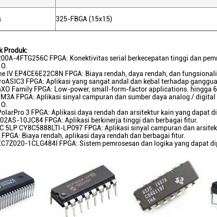
s
325-FBGA (15x15)
k Produk:
00A-4FTG256C FPGA: Konektivitas serial berkecepatan tinggi dan pemr
 O.
ne IV EP4CE6E22C8N FPGA: Biaya rendah, daya rendah, dan fungsionalit
roASIC3 FPGA: Aplikasi yang sangat andal dan kebal terhadap ganggua
XO Family FPGA: Low-power, small-form-factor applications. hingga 6
 M3A FPGA: Aplikasi sinyal campuran dan sumber daya analog / digital
 O.
olarPro 3 FPGA: Aplikasi daya rendah dan arsitektur kain yang dapat di
2AS-10JC84 FPGA: Aplikasi berkinerja tinggi dan berbagai fitur.
C 5LP CY8C5888LTI-LP097 FPGA: Aplikasi sinyal campuran dan arsitek
 FPGA: Biaya rendah, aplikasi daya rendah dan berbagai fitur.
 XC7Z020-1CLG484I FPGA: Sistem pemrosesan dan logika yang dapat di