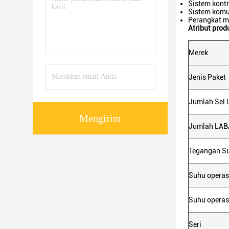
Sistem kontr
Sistem komu
Perangkat m
Atribut prod
Merek
Jenis Paket
Jumlah Sel 
Mengirim
Jumlah LAB
Tegangan Su
Suhu opera
Suhu opera
Seri