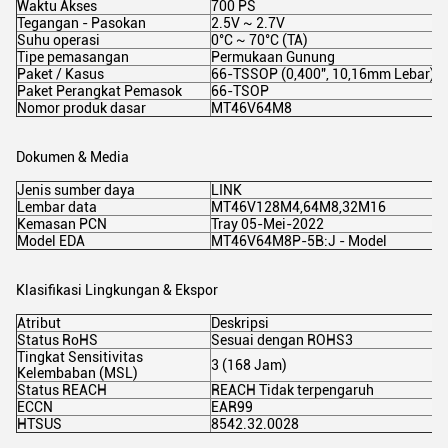
Waktu Akses
700 PS
Tegangan - Pasokan
2.5V ~ 2.7V
Suhu operasi
0°C ~ 70°C (TA)
Tipe pemasangan
Permukaan Gunung
Paket / Kasus
66-TSSOP (0,400", 10,16mm Lebar)
Paket Perangkat Pemasok
66-TSOP
Nomor produk dasar
MT46V64M8
Dokumen & Media
Jenis sumber daya
LINK
Lembar data
MT46V128M4,64M8,32M16
Kemasan PCN
Tray 05-Mei-2022
Model EDA
MT46V64M8P-5B:J - Model
Klasifikasi Lingkungan & Ekspor
Atribut
Deskripsi
Status RoHS
Sesuai dengan ROHS3
Tingkat Sensitivitas
3 (168 Jam)
Kelembaban (MSL)
Status REACH
REACH Tidak terpengaruh
ECCN
EAR99
HTSUS
8542.32.0028