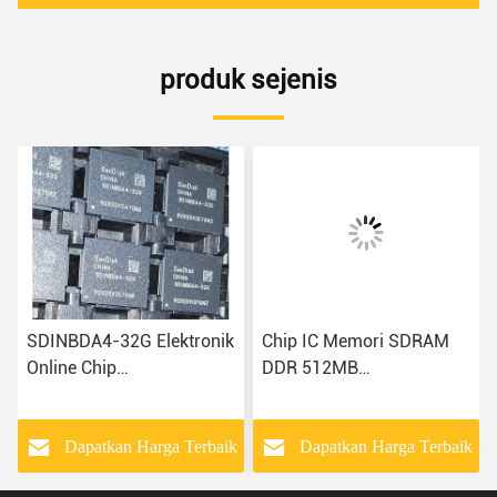
produk sejenis
SDINBDA4-32G Elektronik
Chip IC Memori SDRAM
Online Chip
DDR 512MB
Mikrokontroler Komponen
MT29RZ4B4DZZNGPL-
IC Elektronik
18WE.4
k
Dapatkan Harga Terbaik
Dapatkan Harga Terbaik