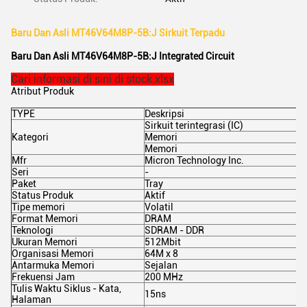
Baru Dan Asli MT46V64M8P-5B:J Sirkuit Terpadu
Baru Dan Asli MT46V64M8P-5B:J Integrated Circuit
Cari informasi di sini di stock.xlsx
Atribut Produk
TYPE
Deskripsi
Sirkuit terintegrasi (IC)
Kategori
Memori
Memori
Mfr
Micron Technology Inc.
Seri
-
Paket
Tray
Status Produk
Aktif
Tipe memori
Volatil
Format Memori
DRAM
Teknologi
SDRAM - DDR
Ukuran Memori
512Mbit
Organisasi Memori
64M x 8
Antarmuka Memori
Sejalan
Frekuensi Jam
200 MHz
Tulis Waktu Siklus - Kata,
15ns
Halaman