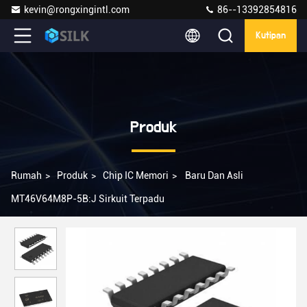
kevin@rongxingintl.com
86--13392854816
Kutipan
Produk
Rumah
>
Produk
>
Chip IC Memori
>
Baru Dan Asli
MT46V64M8P-5B:J Sirkuit Terpadu