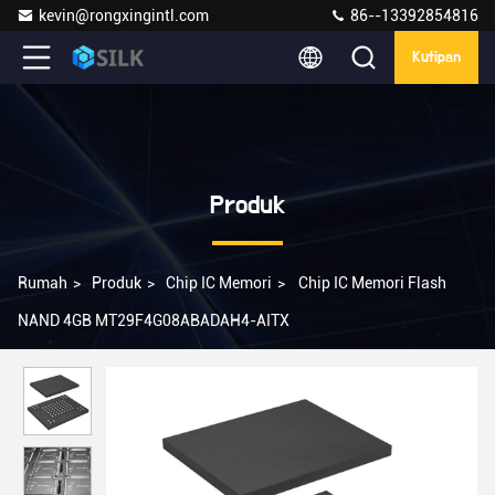
kevin@rongxingintl.com
86--13392854816
Kutipan
Produk
Rumah
>
Produk
>
Chip IC Memori
>
Chip IC Memori Flash
NAND 4GB MT29F4G08ABADAH4-AITX