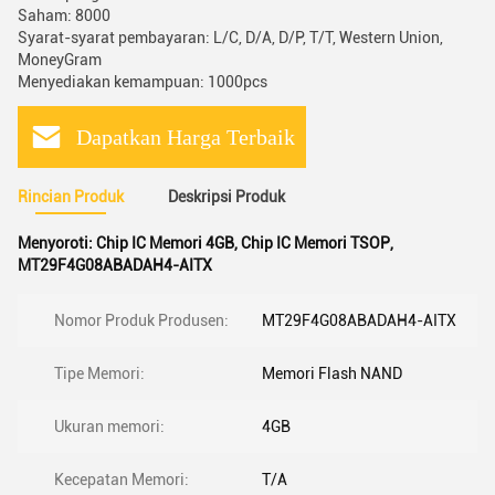
Saham: 8000
Syarat-syarat pembayaran: L/C, D/A, D/P, T/T, Western Union,
MoneyGram
Menyediakan kemampuan: 1000pcs
Dapatkan Harga Terbaik
Rincian Produk
Deskripsi Produk
Menyoroti:
Chip IC Memori 4GB
,
Chip IC Memori TSOP
,
MT29F4G08ABADAH4-AITX
Nomor Produk Produsen:
MT29F4G08ABADAH4-AITX
Tipe Memori:
Memori Flash NAND
Ukuran memori:
4GB
Kecepatan Memori:
T/A