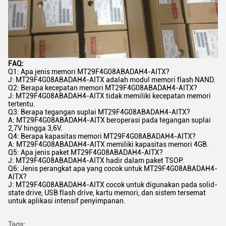
FAQ:
Q1: Apa jenis memori MT29F4G08ABADAH4-AITX?
J: MT29F4G08ABADAH4-AITX adalah modul memori flash NAND.
Q2: Berapa kecepatan memori MT29F4G08ABADAH4-AITX?
J: MT29F4G08ABADAH4-AITX tidak memiliki kecepatan memori
tertentu.
Q3: Berapa tegangan suplai MT29F4G08ABADAH4-AITX?
A: MT29F4G08ABADAH4-AITX beroperasi pada tegangan suplai
2,7V hingga 3,6V.
Q4: Berapa kapasitas memori MT29F4G08ABADAH4-AITX?
A: MT29F4G08ABADAH4-AITX memiliki kapasitas memori 4GB.
Q5: Apa jenis paket MT29F4G08ABADAH4-AITX?
J: MT29F4G08ABADAH4-AITX hadir dalam paket TSOP.
Q6: Jenis perangkat apa yang cocok untuk MT29F4G08ABADAH4-
AITX?
J: MT29F4G08ABADAH4-AITX cocok untuk digunakan pada solid-
state drive, USB flash drive, kartu memori, dan sistem tersemat
untuk aplikasi intensif penyimpanan.
Tags: