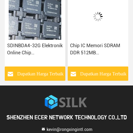
SDINBDA4-32G Elektronik
Chip IC Memori SDRAM
Online Chip
DDR 512MB
Mikrokontroler Komponen
MT29RZ4B4DZZNGPL-
IC Elektronik
18WE.4
k
Dapatkan Harga Terbaik
Dapatkan Harga Terbaik
SHENZHEN ECER NETWORK TECHNOLOGY CO.,LTD
kevin@rongxingintl.com